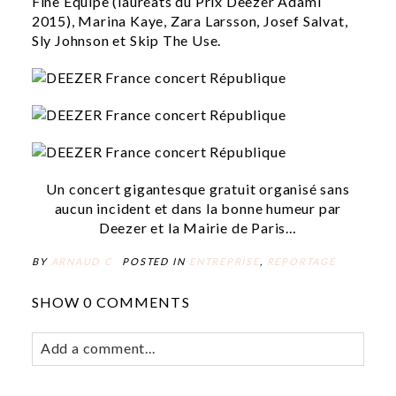
Fine Equipe (lauréats du Prix Deezer Adami
2015), Marina Kaye, Zara Larsson, Josef Salvat,
Sly Johnson et Skip The Use.
Un concert gigantesque gratuit organisé sans
aucun incident et dans la bonne humeur par
Deezer et la Mairie de Paris…
BY
ARNAUD C
POSTED IN
ENTREPRISE
,
REPORTAGE
SHOW
0 COMMENTS
Add a comment...
Your email is
never
published or shared. Required